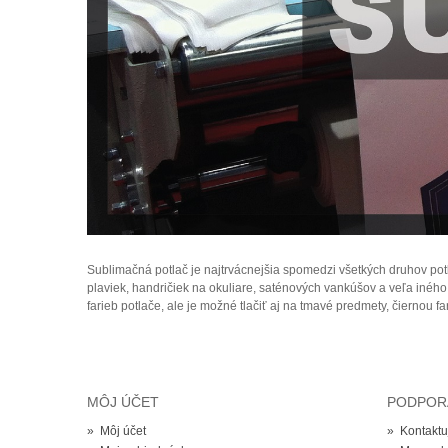
Sublimačná potlač je najtrvácnejšia spomedzi všetkých druhov potl
plaviek, handričiek na okuliare, saténových vankúšov a veľa iného t
farieb potlače, ale je možné tlačiť aj na tmavé predmety, čiernou fa
MÔJ ÚČET
PODPOR
»
Môj účet
»
Kontaktu