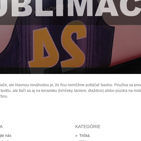
ače, ale hlavnou nevýhodou je, že ňou nemôžme potláčať bavlnu. Používa sa prevažn
extilu, ale tlačí sa aj na keramiku (hrnčeky, taniere, dlaždice) alebo púzdra na mo
rbou.
A
KATEGÓRIE
jte nás
»
Tričká