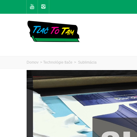
Domov
>
Technológie tlače
>
Sublimácia