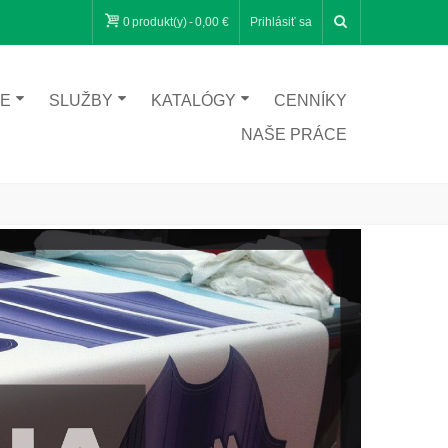
0
produkt(y)
-
0,00 €
Prihlásiť sa
ČE
SLUŽBY
KATALÓGY
CENNÍKY
NAŠE PRÁCE