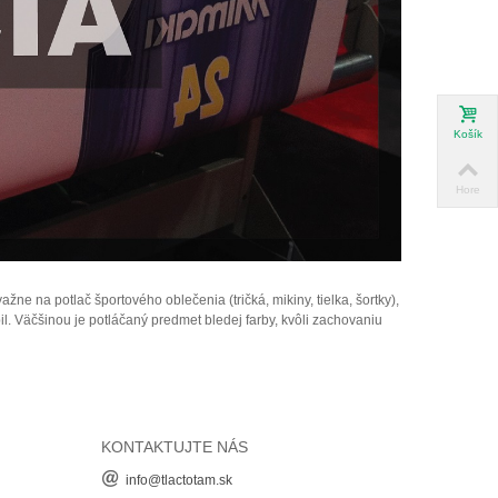
Košík
Hore
e na potlač športového oblečenia (tričká, mikiny, tielka, šortky),
bil. Väčšinou je potláčaný predmet bledej farby, kvôli zachovaniu
KONTAKTUJTE NÁS
info@tlactotam.sk